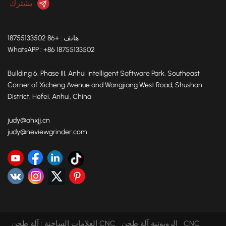
هاتف : +86 18755133502
WhatsAPP : +86 18755133502
Building 6, Phase III, Anhui Intelligent Software Park, Southeast
Corner of Xicheng Avenue and Wangjiang West Road, Shushan
District, Hefei, Anhui, China
judy@ahxjj.cn
judy@neviewgrinder.com
آلة طحن CNC الروبوتية
آلة طحن CNC
العلامات الساخنة :