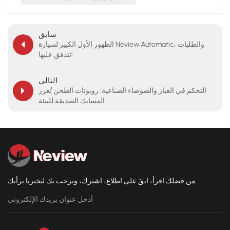
سابق
الظهور الأول الكبير لسيارة Neview Automatic، والطلبات
تتدفق عليها!
التالي
التحكم في الغبار والضوضاء الصناعية: روبوتات الطحن تُعزز
المسابك الصديقة للبيئة
من فضلك اقرأ، ابقَ على اطلاع، اشترك، ونرحب بك لتخبرنا برأيك.