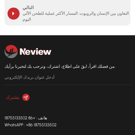
التالي
التعاون بين الإنسان والروبوت: المسار الأكثر عملية للطحن الآلي
اليوم
من فضلك اقرأ، ابقَ على اطلاع، اشترك، ونرحب بك لتخبرنا برأيك.
هاتف : +86 18755133502
WhatsAPP : +86 18755133502