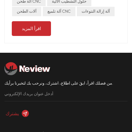
النتوءات للحصول على سطح متناسقتشغيل مستمر على مدار
حلول التشطيب الآلية
آلة طحن CNC
الساعة طوال أيام الأسبوع بدون تعب المزايا الرئيسية المرونة -
آلة إزالة النتوءات
آلة تلميع CNC
آلات الطحن
تتكيف مع أشكال وأحجام الصب المختلفةكفاءة - يحسن الإنتاجية
بمقدار 2-3 مراتمصداقية - يضمن جودة مستقرة ويقلل من معدل
اقرأ المزيد
الخردة مع روبوت طحن نيفيو، تكتسب المصانع ميزة تنافسية في
حلول التشطيب الآلية.
من فضلك اقرأ، ابقَ على اطلاع، اشترك، ونرحب بك لتخبرنا برأيك.