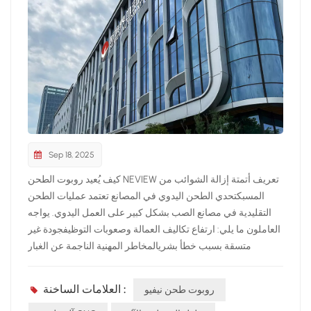
Sep 18, 2025
كيف يُعيد روبوت الطحن NEVIEW تعريف أتمتة إزالة الشوائب من
المسبكتحدي الطحن اليدوي في المصانع تعتمد عمليات الطحن
التقليدية في مصانع الصب بشكل كبير على العمل اليدوي. يواجه
العاملون ما يلي: ارتفاع تكاليف العمالة وصعوبات التوظيفجودة غير
متسقة بسبب خطأ بشريالمخاطر المهنية الناجمة عن الغبار
والضوضاء حل الطحن الآلي من NEVIEW ال روبوت طحن نيفيو
يتكامل تكنولوجيا ماكينة الطحن CNC مع أذرع روبوتية متعددة
العلامات الساخنة :
روبوت طحن نيفيو
المحاور لتحقيق: طحن دقيق على الصب المعقدةأتمتة إزالة