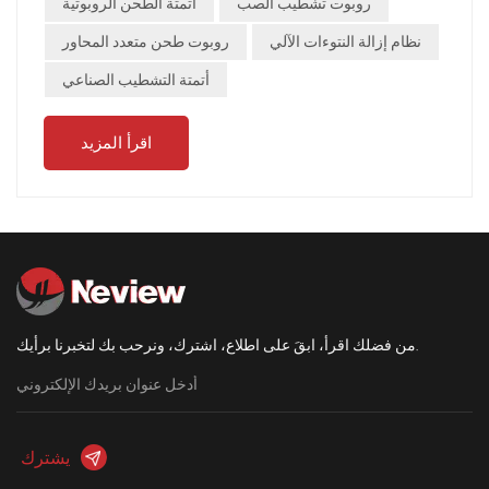
روبوت تشطيب الصب
أتمتة الطحن الروبوتية
نظام إزالة النتوءات الآلي
روبوت طحن متعدد المحاور
أتمتة التشطيب الصناعي
اقرأ المزيد
من فضلك اقرأ، ابقَ على اطلاع، اشترك، ونرحب بك لتخبرنا برأيك.