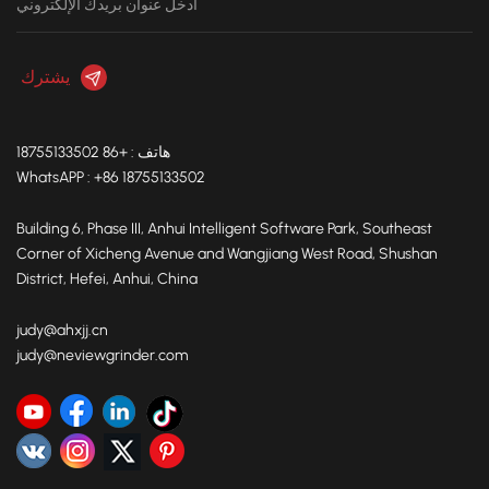
هاتف : +86 18755133502
WhatsAPP : +86 18755133502
Building 6, Phase III, Anhui Intelligent Software Park, Southeast
Corner of Xicheng Avenue and Wangjiang West Road, Shushan
District, Hefei, Anhui, China
judy@ahxjj.cn
judy@neviewgrinder.com