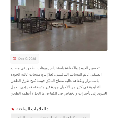
Dec 10, 2025
تحسين الجودة والكفاءة باستخدام روبوتات الطحن في مصانع
الصبفي عالم المسابك التنافسي، يُعدّ إنتاج منتجات عالية الجودة
باستمرار وبكفاءة عالية مفتاح التميّز. فبينما تُنتج طرق الطحن
التقليدية في كثير من الأحيان جودة غير متسقة، قد يؤدي العمل
اليدوي إلى تأخيرات وانخفاض في الكفاءة. ما الحل؟ أنظمة الطحن
الآلية، كتلك التي تُقدّمها شركة NEVIEW.تُجهّز الروبوتات في مصانع
الصب بأحدث التقنيات لضمان الدقة في كل جانب من جوانب
العلامات الساخنة :
عملية الطحن. وبفضل ميزات مثل حلقات التغذية الراجعة التكيفية،
تحسين كفاءة المسبك باستخدام روبوتات الطحن