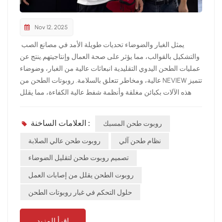
Nov 12, 2025
يمثل الغبار والضوضاء تحديات طويلة الأمد في مصانع الصب
والتشكيل بالقوالب، مما يؤثر على صحة العمال وإنتاجيتهم.ينتج عن
عمليات الطحن اليدوي التقليدية انبعاثات عالية من الغبار، وضوضاء
عالية، ومخاطر تتعلق بالسلامة. روبوتات الطحن من NEVIEW تتميز
هذه الآلات بكبائن مغلقة وأنظمة شفط عالية الكفاءة، مما يقلل
الغبار بنسبة تزيد عن 90% ويخفض مستويات الضوضاء. كما أن
التشغيل الآلي يحل محل العمل اليدوي الخطير، مما يحسن سلامة
العلامات الساخنة :
روبوت طحن المسبك
مكان العمل. تراقب أنظمة المراقبة الذكية حالة الطحن، وتحسن
المعايير، وتسجل بيانات الإنتاج لأغراض التتبع والإدارة.يُمكّن هذا
نظام طحن آلي
روبوت طحن عالي الصلابة
الحل الصديق للبيئة والذكي والفعال مصانع الصب من تحقيق
تصميم روبوت طحن لتقليل الضوضاء
الأهداف البيئية والإنتاجية على حد سواء.
روبوت الطحن يقلل من إصابات العمل
حلول التحكم في غبار روبوتات الطحن
اقرأ المزيد