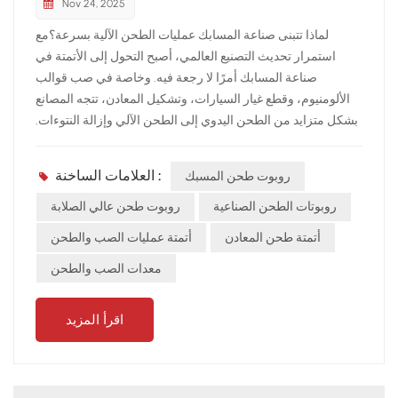
Nov 24, 2025
لماذا تتبنى صناعة المسابك عمليات الطحن الآلية بسرعة؟مع
استمرار تحديث التصنيع العالمي، أصبح التحول إلى الأتمتة في
صناعة المسابك أمرًا لا رجعة فيه. وخاصة في صب قوالب
الألومنيوم، وقطع غيار السيارات، وتشكيل المعادن، تتجه المصانع
بشكل متزايد من الطحن اليدوي إلى الطحن الآلي وإزالة النتوءات.
والسبب بسيط: المنافسة الحديثة لم تعد تتسامح مع الإنتاج غير
المتسق والقائم على الخبرة.1. الاستقرار هو الميزة التنافسية
العلامات الساخنة :
روبوت طحن المسبك
الجديدةغالباً ما تفتقر عملية الطحن اليدوي إلى الاتساق. أما
الروبوتات فتنفذ مسارات دقيقة بقوة ثابتة، مما يضمن جودة قطع
روبوتات الطحن الصناعية
روبوت طحن عالي الصلابة
يمكن التنبؤ بها ومستقرة.2. نقص العمالة مشكلة عالميةيتزايد عدد
أتمتة طحن المعادن
أتمتة عمليات الصب والطحن
العمال الراغبين في العمل في وظائف تتسم بالغبار والضوضاء
معدات الصب والطحن
العالية والتكرار. يقلل التشغيل الآلي من الاعتماد على العمالة
الماهرة ويخفف من ضغوط التوظيف.3. تتطلب عمليات الصب
المعقدة عمليات أفضلتُشكل التجاويف العميقة والأسطح المائلة
اقرأ المزيد
والأشكال الهندسية المعقدة تحدياً للعمل اليدوي. روبوت الطحن
رباعي المحاور الذي طورته شركة NEVIEW بنفسها يوفر صلابة
ومرونة عاليتين لمعالجة هذه الصعوبات.4. معايير أكثر صرامة
للسلامة والامتثالتفرض مناطق مثل الاتحاد الأوروبي وأمريكا