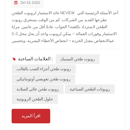
Oct 23, 2025
عائد الاستثمار لروبوت الطحن NEVIEW أحد الأسئلة الرئيسية التي
تطرحها العديد من الشركات: كم من الوقت يستغرق روبوت
الطحن لاسترداد تكلفته؟ الجواب: عادةً أقل من عامين. مزايا
الاستثمار وفورات العمالة – يمكن لروبوت واحد أن يحل محل 3-5
عمالانخفاض معدل الخردة – انخفاض الأخطاء البشرية، وتحسين
الإنتاجيةإنتاجية أعلى – زادت الكفاءة بمقدار 2-3 أضعافتوفير
التكاليف الخفية – انخفاض الحوادث وخسائر التوقف عن العمل
العلامات الساخنة :
روبوت طحن المسبك
مرجع الحالة أفاد بعض العملاء أنه بعد النشر روبوت الطحن
NEVIEWانخفضت تكاليف الإنتاج بنسبة 20-30% في المتوسط،
روبوت طحن أجزاء الصب بالقالب
بينما زادت قدرة توصيل الطلبات بشكل كبير. خاتمة استثمار في
روبوت طحن تعويضي أوتوماتيكي
روبوت الطحن NEVIEW لا يقتصر الأمر على خفض التكاليف
روبوتات الطحن الصناعية
روبوت طحن عالي الصلابة
فحسب، بل يتعلق بتعزيز القدرة التنافسية وتحقيق عائد استثمار
حقيقي من خلال التصنيع الذكي.
حلول الطحن الروبوتية
اقرأ المزيد