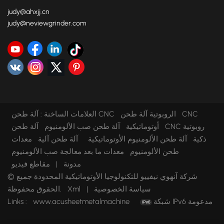
judy@ahxjj.cn
judy@neviewgrinder.com
آلة طحن CNC الروبوتية
آلة طحن CNC
العلامات الساخنة :
أوتوماتيكية
آلة طحن صب الألومنيوم
آلة طحن CNC روبوتية
ذكية
آلة طحن الألومنيوم الأوتوماتيكية
آلة طحن آلية
معدات
طحن الألومنيوم
معدات ما بعد معالجة صب الألومنيوم
مدونة
|
مقاطع فيديو
© شركة آنهوي نيفييو للتكنولوجيا الأوتوماتيكية المحدودة جميع
سياسة الخصوصية
|
Xml
الحقوق محفوظة.
شبكة IPv6 مدعومة
www.acusheetmetalmachine
Links :