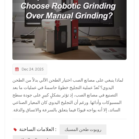
Dec 24, 2025
لماذا ينبغي على مصانع الصب اختيار الطحن الآلي بدلاً من الطحن
اليدوي؟ تُعدّ عملية التجليخ خطوةً حاسمةً في عمليات ما بعد
التصنيع في مصانع الصب، إذ تؤثر بشكلٍ كبيرٍ على جودة سطح
المسبوكات وأدائها. ورغم أن التجليخ اليدوي كان المعيار الصناعي
السائد، إلا أنه يواجه قيودًا فيما يتعلق بالسرعة والاتساق والدقة.
ومع تطور تقنيات الأتمتة، يتجه المزيد من مصانع الصب إلى حلول
التجليخ الروبوتية لمواجهة هذه التحديات.مزايا الطحن الآلي: زيادة
العلامات الساخنة :
روبوت طحن المسبك
كفاءة الإنتاجعلى عكس العمل اليدوي، يمكن للروبوتات العمل