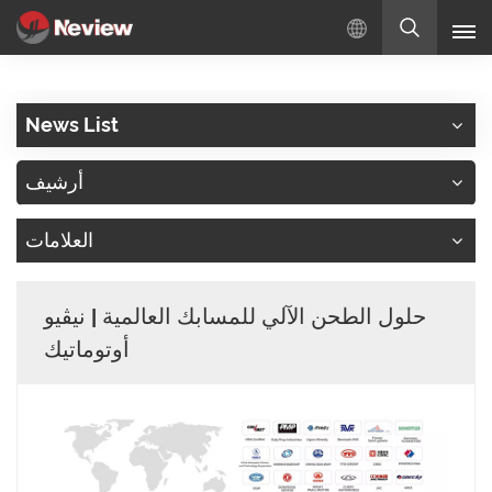
بالعربية
News List
English
أرشيف
Русский
العلامات
Español
Türkçe
حلول الطحن الآلي للمسابك العالمية | نيڤيو
بالعربية
أوتوماتيك