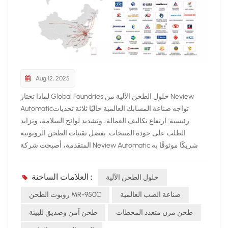
Aug 12, 2025
لماذا تختار Global Foundries حلول الطحن الآلية من Neview
Automaticتواجه صناعة المسابك العالمية حاليًا ثلاثة تحديات
رئيسية: ارتفاع تكاليف العمالة، وتشديد لوائح السلامة، وتزايد
الطلب على جودة المنتجات. بفضل تقنيات الطحن الروبوتية
المتقدمة، أصبحت شركة Neview Automatic شريكًا موثوقًا به
على المدى الطويل للعديد من المصنّعين المشهورين في آسيا
وأوروبا والشرق الأوسط.محفظة المنتجات والخدمات الدولية
العلامات الساخنة :
حلول الطحن الآلية
مجموعة متنوعة من المنتجات: يتضمن تشكيلتنا طراز DR-750B
عالي التحميل، وطراز MR-950C المرن الكبير، ووحدات طحن
صناعة الصب العالمية
روبوت الطحن MR-950C
مزدوجة المحطة مصممة خصيصًا لخطوط إنتاج المسبك المختلفة.
طحن مرن متعدد المحطات
طحن آمن وصديق للبيئة
مميزات MR-950C: يتميز جهاز MR-950C بنصف قطر عمل كبير،