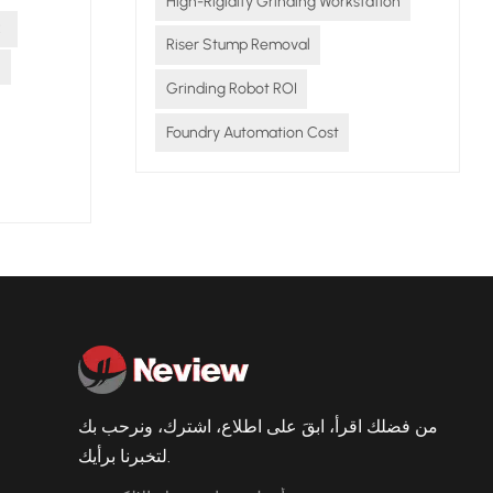
High-Rigidity Grinding Workstation
إلى..
ط
تقنية ا
Riser Stump Removal
مع ال
Grinding Robot ROI
ثابتة. 
مستمر، إ
Foundry Automation Cost
انقط
العامل، م
تعر
الحديثة. 
الأمر فق
من فضلك اقرأ، ابقَ على اطلاع، اشترك، ونرحب بك
لتخبرنا برأيك.