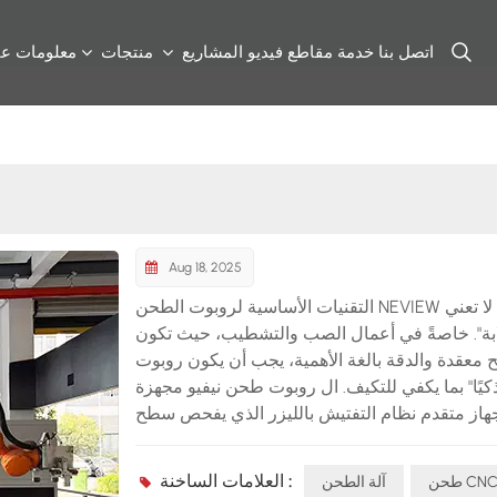
اتصل بنا
خدمة
مقاطع فيديو
المشاريع
منتجات
معلومات عن
Aug 18, 2025
التقنيات الأساسية لروبوت الطحن NEVIEW الأتمتة لا تعني
ابة". خاصةً في أعمال الصب والتشطيب، حيث تكون
 معقدة والدقة بالغة الأهمية، يجب أن يكون روبوت
يًا" بما يكفي للتكيف. ال روبوت طحن نيفيو مجهزة
هاز متقدم نظام التفتيش بالليزر الذي يفحص سطح
بوبات، ويحدد النتوءات وعيوب المحاذاة وغيرها من
فات. تقنية الطحن المرنة، يمكنه ضبط ضغط الطحن
العلامات الساخنة :
حن CNC
آلة الطحن
يًا لضمان الدقة دون إتلاف قطعة العمل. تتضمن أهم