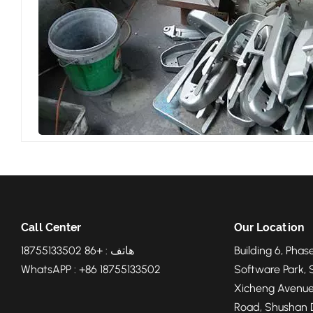
Call Center
Our Location
Building 6, Phase
هاتف : +86 18755133502
WhatsAPP : +86 18755133502
Software Park, 
Xicheng Avenue
Road, Shushan Di