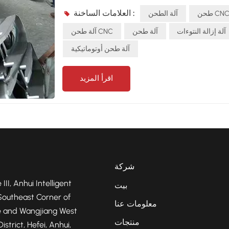
. حلول الطحن الآلية.ال روبوت طحن نيفيو، مجهزة بـ
العلامات الساخنة :
حن CNC
آلة الطحن
لطحن المرنة و نظام التفتيش الذكي، يمكنها التعامل
أسطح المعقدة والصب غير المنتظم مع ضمان جودة
آلة إزالة النتوءات
آلة طحن
آلة طحن CNC
مقارنةً بالعمليات اليدوية، فهي توفر:كفاءة أعلى:عمل
آلة طحن أوتوماتيكية
نتاج على مدار الساعة طوال أيام الأسبوع بدون أي
اع.جودة مستقرة:يزيل الاختلافات الناجمة عن تعب
اقرأ المزيد
ما يضمن نتائج موحدة.السلامة والاستدامة:يقلل من
ض العمال للغبار والضوضاء، ويلبي معايير السلامة
بالنسبة للمسابك، اعتماد روبوت طحن نيفيو لا يتعلق
ط بخفض تكاليف العمالة، بل هو خطوة أساسية نحو
التصنيع الذكي.
شركة
 III, Anhui Intelligent
بيت
Southeast Corner of
معلومات عنا
 and Wangjiang West
منتجات
strict, Hefei, Anhui,