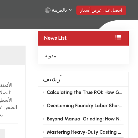
بالعربية
احصل على عرض أسعار
News List
English
Русский
مدونة
Español
أرشيف
Türkçe
Calculating the True ROI: How Grinding Robots Pay for Themselves in 12–18 Months for Foundries
"الصل
بالعربية
الأسطح
Overcoming Foundry Labor Shortages: How Grinding Robots are Transforming the Traditional Finishing Shop
الطحن "ذك
بج
Beyond Manual Grinding: How NEVIEW Casting Grinding Robots Are Solving the Foundry Labor Crisis
المص
المخال
Mastering Heavy-Duty Casting Grinding: How High-Rigidity Industrial Robots Conquer Large Wind Power and Pump Valve Components
ط
تلقائ