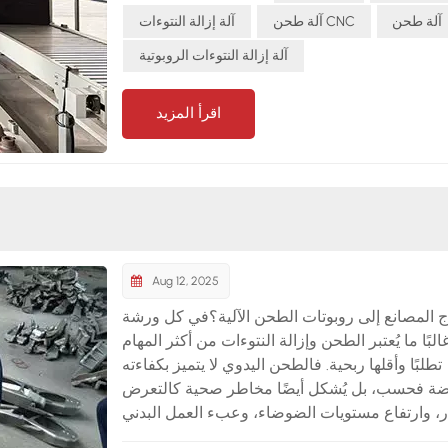
قاط الفنية ما يلي: التفتيش بالليزر:دقة الكشف على
آلة طحن
آلة طحن CNC
آلة إزالة النتوءات
مستوى المليمتر مع تصحيح المسار في الوقت
آلة إزالة النتوءات الروبوتية
لحقيقي.اتصال مرن:ضبط الضغط التكيفي بناءً على
ختلافات السطحية.تكامل العمليات المتعددة:الطحن،
اقرأ المزيد
ب، والتلميع في إعداد واحد. بفضل هذه الابتكارات،
طحن نيفيو يمكنها التعامل مع مجموعة واسعة من
قات - من مكونات السيارات إلى أجزاء آلات البناء -
ا يساعد الشركات المصنعة على معالجة حتى مهام
الطحن الأكثر تحديًا.
Aug 12, 2025
اج المصانع إلى روبوتات الطحن الآلية؟في كل ورشة
لبًا ما يُعتبر الطحن وإزالة النتوءات من أكثر المهام
تطلبًا وأقلها ربحية. فالطحن اليدوي لا يتميز بكفاءته
ضة فحسب، بل يُشكل أيضًا مخاطر صحية كالتعرض
ر، وارتفاع مستويات الضوضاء، وعبء العمل البدني
 مع ارتفاع تكاليف العمالة، يتجه المزيد من المسابك