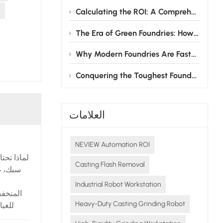
الن
Calculating the ROI: A Comprehensive Guide to Investing in Grinding Robots for Foundries
The Era of Green Foundries: How Grinding Robots Cut Energy & Consumable Costs
ا
الا
Why Modern Foundries Are Fast-Tracking the Shift from Manual to Robotic Grinding
والتشطي
روبوت 
Conquering the Toughest Foundry Challenge: Why Automated Grinding is the Future
التطبي
مم
العلامات
NEVIEW Automation ROI
لماذا تحت
Casting Flash Removal
سبك، غا
Industrial Robot Workstation
المنخف
Heavy-Duty Casting Grinding Robot
للغبا
الثقيل.