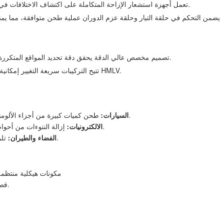
• تعمل أجهزة استشعار الإزاحة المتكاملة على اكتشاف الاختلافات في الصب وتكييف مسارات الطحن مع خصائص تشوه الألومنيوم.
• تصميم مخصص عالي الدقة يحقق دقة تحديد المواقع المتكررة بمقدار ±0.02 مم، وهو مثالي لتلميع الألومنيوم عالي اللمعان.
• تتيح التركيبات سريعة التغيير إمكانية تغيير النموذج في غضون ≤15 دقيقة للتكيف السلس مع إنتاج HMLV.
طحن كميات كبيرة من أجزاء الألومنيوم (أغطية المحرك، وعلب بطاريات المركبات ذات الطاقة الجديدة).
السيارات:
إزالة النتوءات من أحواض الحرارة الكبيرة وأغلفة الألومنيوم الخاصة بمعدات الجيل الخامس.
الالكترونيات:
تلميع دقيق للمكونات الهيكلية المصنوعة من الألومنيوم وهياكل الأجهزة.
الفضاء والطيران:
• مكونات هيكلية منتظمة/غير منتظمة ضمن 950
• قطع العمل التي تتطلب دقة طحن (±0.02 مم) وتشطيب سطحي فائق.