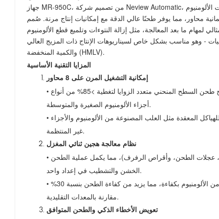
جهاز MR-950C، من تصميم شركة Neview Automatic، هو نظام طحن أحادي المحطة بوصلة ثمانية محاور، مصمم خصيصًا لمكونات الألومنيوم
نية محاور، مما يوفر طحنًا عالي الدقة مع إمكانيات إنتاج مرنة. صُمم
ي لمهام ما بعد المعالجة، مثل إزالة النتوءات وتلميع قطع الألومنيوم
نيات - وهو مناسب بشكل خاص لسيناريوهات الإنتاج ذات المزيج العالي
والكمية المنخفضة (HMLV).
المزايا التقنية الأساسية
إمكانية التشغيل المرن على 8 محاور
• يدعم الارتباط المكون من 8 محاور تشغيل المسارات المكانية المعقدة، مما يتيح طحن السطح المنحني متعدد الزوايا لتغطية >85% من أنواع
أجزاء الألومنيوم الصغيرة والمتوسطة.
• بالمقارنة مع أنظمة المحاور الخمسة التقليدية، فإنه يحقق تصنيع منحنى مستمر للهياكل المعقدة مثل العلب المصنوعة من الألومنيوم والأجزاء
غير المنتظمة.
نظام معالجة هجين ثنائي المغزل
• يستوعب نظام الطحن القياسي ثنائي المغزل أدوات متنوعة (على سبيل المثال، عجلات الطحن، وأقراص الرفرف)، مما يكمل عملية الطحن
الخشن والتشطيب في إعداد واحد.
• تعمل قوة المغزل (14.7-19.7 كيلو وات) على تمكين إزالة المواد المصنوعة من الألومنيوم بكفاءة، مما يزيد من كفاءة الطحن بنسبة 30%
مقارنة بالمعدات التقليدية.
تعويض الأخطاء الذكي والطحن المتوافق