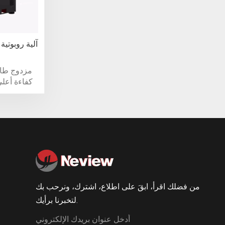
آلة طحن CNC آلية 
مزدوج طاو
كفاءة أعلى
أجزاء ال
من فضلك اقرأ، ابقَ على اطلاع، اشترك، ونرحب بك
لتخبرنا برأيك.