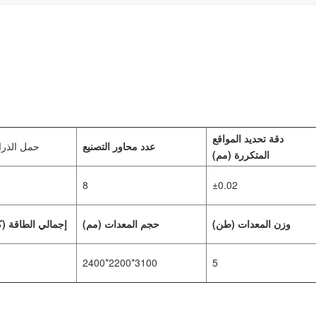
دقة تحديد المواقع
عدد محاور التصنيع
حمل الذرا
المتكررة (مم)
8
±0.02
وزن المعدات (طن)
حجم المعدات (مم)
إجمالي الطاقة (ك
2400*2200*3100
5