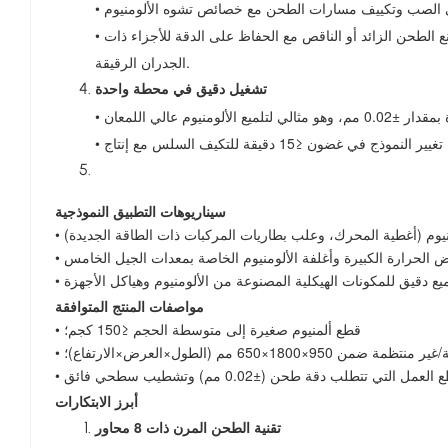
• يضمن التحكم في حلقة التيار وحلقة عزم الدوران عملية طحن متوافقة، مما يمنع الطحن الزائد أو الناقص مع الحفاظ على الدقة للأجزاء ذات
الجدران الرقيقة.
تشغيل دقيق في محطة واحدة
سيناريوهات التطبيق النموذجية
•
•
•
مواصفات المنتج المتوافقة
• قطع ألمنيوم صغيرة إلى متوسطة الحجم ≤150 كجم؛
×1800×650 مم (الطول×العرض×الارتفاع)؛
أبرز الابتكارات
تقنية الطحن المرن ذات 8 محاور