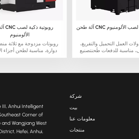
روبوتية لصب الألومنيوم
آلة طحن
الألومنيوم
لات العمل التحميل والتفريغ،
روبوتات مزدوجة مع ثلاثة م
، مناسبة للدفعات طَحنتصنيع
دوارة، مناسبة لطحن أجزاء ال
ألمنيوم الصغيرة والمتوسطة
الصغيرة والمتوسطة الحجم بكم
الحجمs
شركة
 III, Anhui Intelligent
بيت
Southeast Corner of
معلومات عنا
 and Wangjiang West
منتجات
strict, Hefei, Anhui,