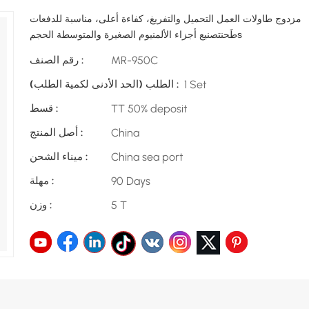
مزدوج
طاولات العمل
التحميل والتفريغ، كفاءة أعلى، مناسبة للدفعات
s
طَحن
تصنيع أجزاء الألمنيوم الصغيرة والمتوسطة الحجم
MR-950C
رقم الصنف :
1 Set
الطلب (الحد الأدنى لكمية الطلب) :
TT 50% deposit
قسط :
China
أصل المنتج :
China sea port
ميناء الشحن :
90 Days
مهلة :
5 T
وزن :