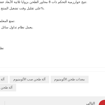
• تتيح خوارزمية التحكم ذات 8 محاور الطحن بزوايا ثلاثية الأبعاد عشوائية، مما يزيد المرونة بنسبة 50% مقارنة بالأنظمة التقليدية.
• تعمل برمجة الاستيراد المباشر لنموذج CAD على تقليل وقت تشغيل المنتج الجديد بنسبة 50%.
• تمنع المعلمات والأدوات (أقراص الرقاقة/اللوح) التصاق رقاقة الألومنيوم.
• يعمل نظام تداول سائل التبريد المتكامل على تحسين جودة السطح وتقليل تآكل الأداة.
• نظ
معدات طحن الألومنيوم
آلة طحن صب الألومنيوم
آلة 
آلة طحن ال
التالي