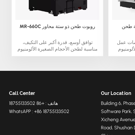
 CNC روبوتية ذكية لصب
MR-660C روبوت طحن ذو ستة محاور
نصات عمل
توافق أوسع، قدرة أكبر على التكيف،
ألومنيوم
مناسبة لطحن الأحجام الصغيرة الألومنيوم
يات كبيرة
أجزاء بكميات كبيرة
Call Center
Our Location
Building 6, Phase
هاتف : +86 18755133502
WhatsAPP : +86 18755133502
Software Park, 
Xicheng Avenue
Road, Shushan Di