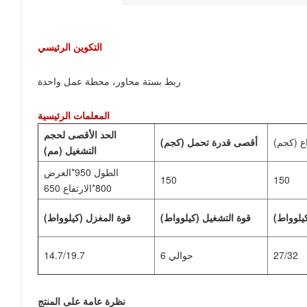
التكوين الرئيسي
ربط بستة محاور، محطة عمل واحدة
المعلمات الرئيسية
الحد الأقصى لحجم
ع (كجم)
أقصى قدرة تحمل (كجم)
التشغيل (مم)
الطول 950*العرض
150
150
800*الارتفاع 650
يلوواط)
قوة التشغيل (كيلوواط)
قوة المغزل (كيلوواط)
27/32
حوالي 6
14.7/19.7
نظرة عامة على المنتج