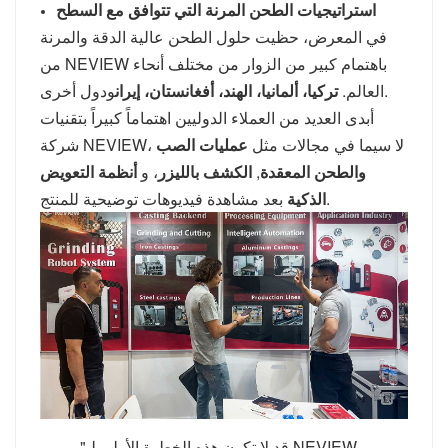
استراتيجيات الطحن المرنة التي تتوافق مع السطح
في المعرض، حظيت حلول الطحن عالية الدقة والمرنة
من NEVIEW باهتمام كبير من الزوار من مختلف أنحاء
ودول أخرى.
العالم.
تركيا، ألمانيا، الهند، أفغانستان، إيران
أبدى العديد من العملاء الدوليين اهتماماً كبيراً بتقنيات
شركة NEVIEW، لا سيما في مجالات مثل
عمليات الصب
والطحن المعقدة
,
الكشف بالليزر
، و
أنظمة التعويض
بعد مشاهدة فيديوهات توضيحية للمنتج.
الذكية
"قد لا تكون هذه الخطوة الأولى لـ NEVIEW