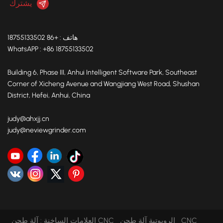
هاتف : +86 18755133502
WhatsAPP : +86 18755133502
Building 6, Phase III, Anhui Intelligent Software Park, Southeast
Corner of Xicheng Avenue and Wangjiang West Road, Shushan
District, Hefei, Anhui, China
judy@ahxjj.cn
judy@neviewgrinder.com
آلة طحن CNC الروبوتية
آلة طحن CNC
العلامات الساخنة :