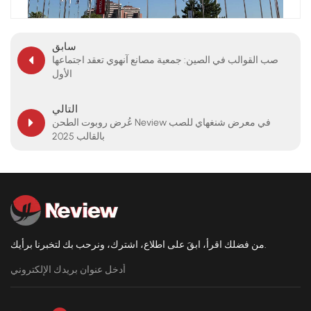
سابق
صب القوالب في الصين: جمعية مصانع آنهوي تعقد اجتماعها
الأول
التالي
عُرض روبوت الطحن Neview في معرض شنغهاي للصب
بالقالب 2025
من فضلك اقرأ، ابقَ على اطلاع، اشترك، ونرحب بك لتخبرنا برأيك.