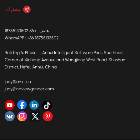
هاتف : +86 18755133502
WhatsAPP : +86 18755133502
Building 6, Phase III, Anhui Intelligent Software Park, Southeast
Corner of Xicheng Avenue and Wangjiang West Road, Shushan
District, Hefei, Anhui, China
judy@ahxjj.cn
judy@neviewgrinder.com