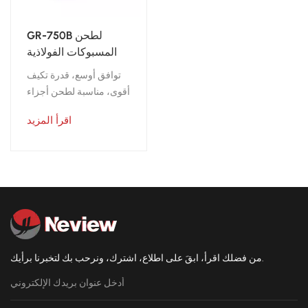
GR-750B لطحن
المسبوكات الفولاذية
الصغيرة والمتوسطة
توافق أوسع، قدرة تكيف
الحجم
أقوى، مناسبة لطحن أجزاء
الفولاذ الصغيرة
اقرأ المزيد
والمتوسطة الحجم بكميات
كبيرة.
من فضلك اقرأ، ابقَ على اطلاع، اشترك، ونرحب بك لتخبرنا برأيك.