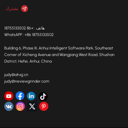
هاتف : +86 18755133502
WhatsAPP : +86 18755133502
Building 6, Phase III, Anhui Intelligent Software Park, Southeast
Corner of Xicheng Avenue and Wangjiang West Road, Shushan
District, Hefei, Anhui, China
judy@ahxjj.cn
judy@neviewgrinder.com