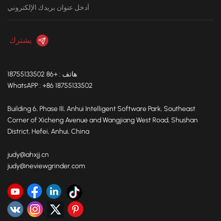
هاتف : +86 18755133502
WhatsAPP : +86 18755133502
Building 6, Phase III, Anhui Intelligent Software Park, Southeast
Corner of Xicheng Avenue and Wangjiang West Road, Shushan
District, Hefei, Anhui, China
judy@ahxjj.cn
judy@neviewgrinder.com