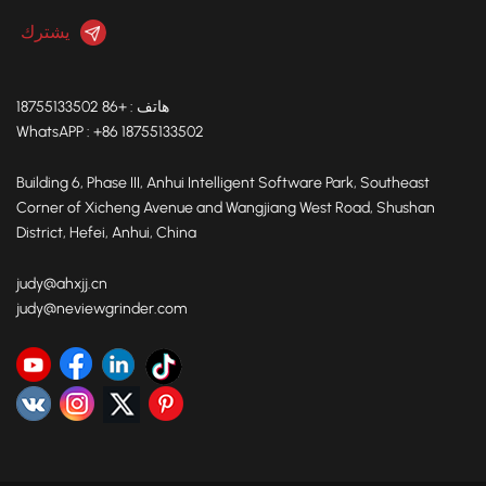
هاتف : +86 18755133502
WhatsAPP : +86 18755133502
Building 6, Phase III, Anhui Intelligent Software Park, Southeast
Corner of Xicheng Avenue and Wangjiang West Road, Shushan
District, Hefei, Anhui, China
judy@ahxjj.cn
judy@neviewgrinder.com