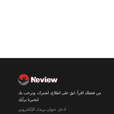
من فضلك اقرأ، ابقَ على اطلاع، اشترك، ونرحب بك
لتخبرنا برأيك.