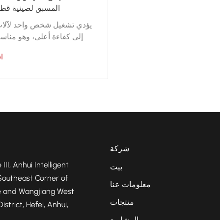
المسبق لصينية قطع
يؤدي تشغيل شخص واحد لآلات
إلى كفاءة أعلى، وهو منا
دفعات كبيرة من قطع العم
ا
شركة
 III, Anhui Intelligent
بيت
Southeast Corner of
معلومات عنا
 and Wangjiang West
منتجات
strict, Hefei, Anhui,
المشاريع