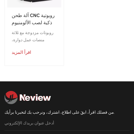
آلة طحن CNC روبوتية
ذكية لصب الألومنيوم
روبوتات مزدوجة مع ثلاثة
منصات عمل دوارة،
مناسبة لطحن أجزاء
اقرأ المزيد
الألومنيوم الصغيرة
والمتوسطة الحجم بكميات
كبيرة
من فضلك اقرأ، ابقَ على اطلاع، اشترك، ونرحب بك لتخبرنا برأيك.