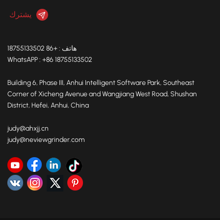
هاتف : +86 18755133502
WhatsAPP : +86 18755133502
Building 6, Phase III, Anhui Intelligent Software Park, Southeast
Corner of Xicheng Avenue and Wangjiang West Road, Shushan
District, Hefei, Anhui, China
judy@ahxjj.cn
judy@neviewgrinder.com