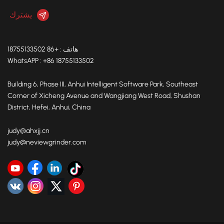
هاتف : +86 18755133502
WhatsAPP : +86 18755133502
Building 6, Phase III, Anhui Intelligent Software Park, Southeast
Corner of Xicheng Avenue and Wangjiang West Road, Shushan
District, Hefei, Anhui, China
judy@ahxjj.cn
judy@neviewgrinder.com