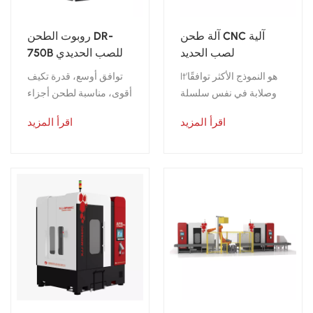
آلة طحن CNC آلية
روبوت الطحن DR-
لصب الحديد
750B للصب الحديدي
الصغير والمتوسط ​​
It’هو النموذج الأكثر توافقًا
توافق أوسع، قدرة تكيف
الحجم
وصلابة في نفس سلسلة
أقوى، مناسبة لطحن أجزاء
روبوتات الطحن، وهو
الحديد الصغيرة
اقرأ المزيد
اقرأ المزيد
مناسب لطحن أجزاء
والمتوسطة الحجم بكميات
الحديد الكبيرة والمتوسطة
كبيرة.
الحجم بكميات كبيرة