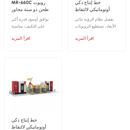
خط إنتاج ذكي
MR-660C روبوت
أوتوماتيكي لالتقاط
طحن ذو ستة محاور
ووضع قطعة العمل
بفضل نظام الرؤية ثنائي
توافق أوسع، قدرة أكبر
الأبعاد، تستطيع الروبوتات
على التكيف، مناسبة
التعرف على قطع العمل
لطحن الأحجام الصغيرة
اقرأ المزيد
اقرأ المزيد
المفرغة عشوائيًا، ثم
الألومنيوم أجزاء بكميات
التقاطها من الناقل. سهلة
كبيرة
التشغيل، ومناسبة لطحن
كميات كبيرة من قطع
العمل الكبيرة والمتوسطة
الحجم.
خط إنتاج ذكي
أوتوماتيكي لالتقاط